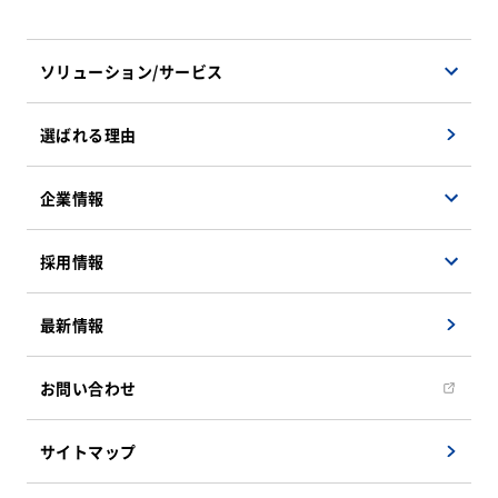
ソリューション/サービス
ソフトウェアソリューション
選ばれる理由
ハードウェアソリューション
マネージドサービス
企業情報
検証サービス
会社概要
採用情報
遠隔地支援ソリューション
企業理念
インフラソリューション
事業紹介
決算公告
最新情報
システム運用・保守サービス
社員インタビュー
組織図
新卒採用募集要項
お問い合わせ
CSRへの取り組み
キャリア採用募集要項
アクセスマップ
サイトマップ
キャリア採用エントリーフォーム
教育/研修システム