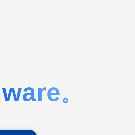
ware
。