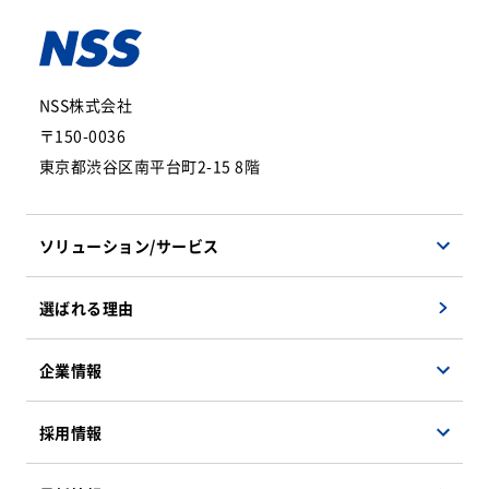
NSS株式会社
〒150-0036
東京都渋谷区南平台町2-15 8階
ソリューション/サービス
ソフトウェアソリューション
選ばれる理由
ハードウェアソリューション
マネージドサービス
企業情報
検証サービス
会社概要
採用情報
遠隔地支援ソリューション
企業理念
インフラソリューション
事業紹介
決算公告