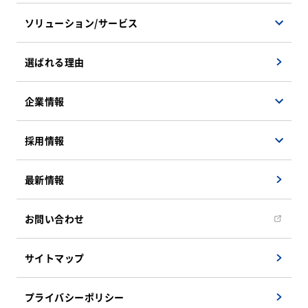
ソリューション/サービス
ソフトウェアソリューション
選ばれる理由
ハードウェアソリューション
マネージドサービス
企業情報
検証サービス
会社概要
採用情報
遠隔地支援ソリューション
企業理念
インフラソリューション
事業紹介
決算公告
最新情報
システム運用・保守サービス
社員インタビュー
組織図
新卒採用募集要項
お問い合わせ
CSRへの取り組み
キャリア採用募集要項
アクセスマップ
サイトマップ
キャリア採用エントリーフォーム
教育/研修システム
プライバシーポリシー
福利厚生