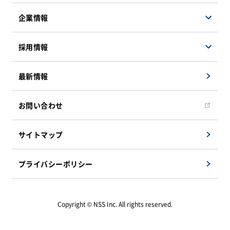
マネージドサービス
企業情報
検証サービス
会社概要
採用情報
遠隔地支援ソリューション
企業理念
インフラソリューション
事業紹介
決算公告
最新情報
システム運用・保守サービス
社員インタビュー
組織図
新卒採用募集要項
お問い合わせ
CSRへの取り組み
キャリア採用募集要項
アクセスマップ
サイトマップ
キャリア採用エントリーフォーム
教育/研修システム
プライバシーポリシー
福利厚生
FAQ
Copyright © NSS Inc. All rights reserved.