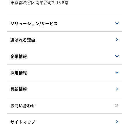
東京都渋谷区南平台町2-15 8階
ソリューション/サービス
ソフトウェアソリューション
選ばれる理由
ハードウェアソリューション
マネージドサービス
企業情報
検証サービス
会社概要
採用情報
遠隔地支援ソリューション
企業理念
インフラソリューション
事業紹介
決算公告
最新情報
システム運用・保守サービス
社員インタビュー
組織図
新卒採用募集要項
お問い合わせ
CSRへの取り組み
キャリア採用募集要項
アクセスマップ
サイトマップ
キャリア採用エントリーフォーム