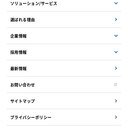
ソリューション/サービス
ソフトウェアソリューション
選ばれる理由
ハードウェアソリューション
マネージドサービス
企業情報
検証サービス
会社概要
採用情報
遠隔地支援ソリューション
企業理念
インフラソリューション
事業紹介
決算公告
最新情報
システム運用・保守サービス
社員インタビュー
組織図
新卒採用募集要項
お問い合わせ
CSRへの取り組み
キャリア採用募集要項
アクセスマップ
サイトマップ
キャリア採用エントリーフォーム
教育/研修システム
プライバシーポリシー
福利厚生